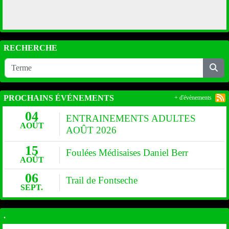
RECHERCHE
PROCHAINS ÉVÉNEMENTS
+ d'évènements
04
ENTRAINEMENTS ADULTES
AOÛT
AOÛT 2026
15
Foulées Médisaises Daniel Berr
AOÛT
06
Trail de Fontseche
SEPT.
.