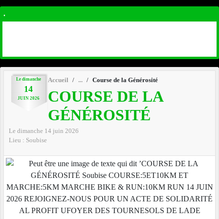
.
Le
dimanche
Accueil
Course de la Générosité
14
COURSE DE LA
JUIN
2026
GÉNÉROSITÉ
Le
dimanche
14
juin
2026
Lieu :
Soubise