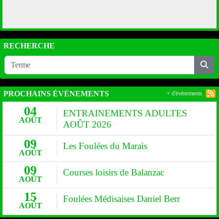
RECHERCHE
PROCHAINS ÉVÉNEMENTS
+ d'évènements
04
ENTRAINEMENTS ADULTES
AOÛT
AOÛT 2026
09
Les Foulées du Marais
AOÛT
09
Courses loisirs de Balanzac
AOÛT
15
Foulées Médisaises Daniel Berr
AOÛT