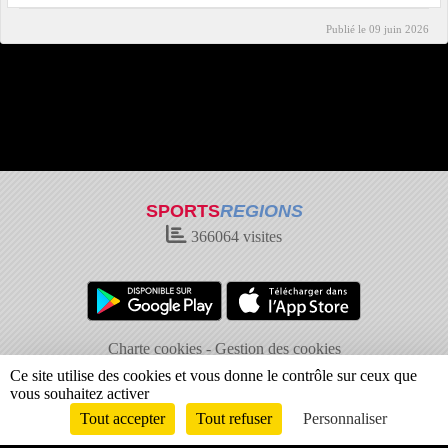
Publié le
09 juin 2026
SPORTS
REGIONS
366064
visites
Charte cookies
Gestion des cookies
Informations légales
Signaler un contenu inapproprié
Ce site utilise des cookies et vous donne le contrôle sur ceux que
vous souhaitez activer
Tout accepter
Tout refuser
Personnaliser
Envie de participer ?
Connexion