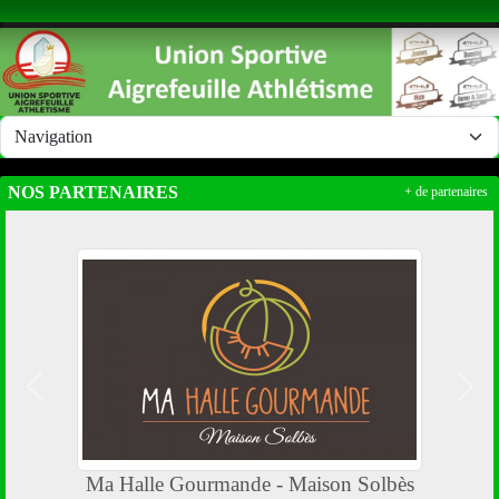
Panneau de gestion des cookies
NOS PARTENAIRES
+ de partenaires
Précedent
Suiv
Ma Halle Gourmande - Maison Solbès