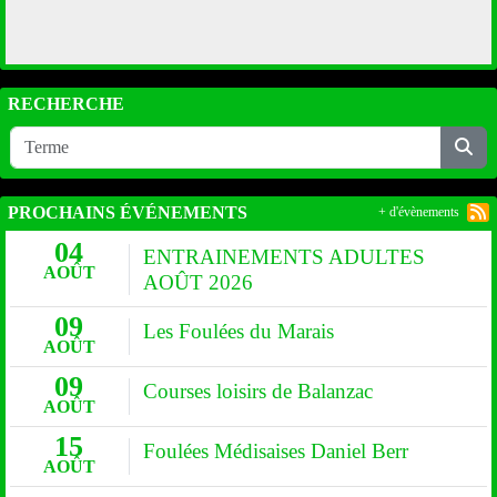
RECHERCHE
PROCHAINS ÉVÉNEMENTS
+ d'évènements
04
ENTRAINEMENTS ADULTES
AOÛT
AOÛT 2026
09
Les Foulées du Marais
AOÛT
09
Courses loisirs de Balanzac
AOÛT
15
Foulées Médisaises Daniel Berr
AOÛT