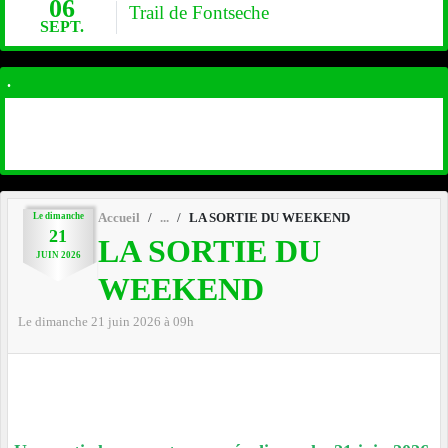
06
Trail de Fontseche
SEPT.
.
Le
dimanche
Accueil
LA SORTIE DU WEEKEND
21
LA SORTIE DU
JUIN
2026
WEEKEND
Le
dimanche
21
juin
2026
à 09h