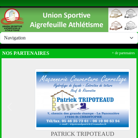
Panneau de gestion des cookies
NOS PARTENAIRES
+ de partenaires
Précedent
Suiv
PATRICK TRIPOTEAUD