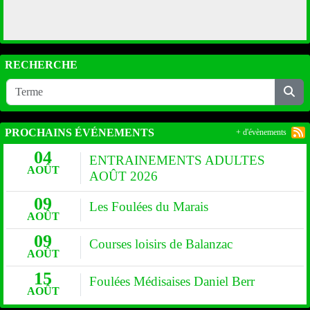
RECHERCHE
PROCHAINS ÉVÉNEMENTS
+ d'évènements
04
ENTRAINEMENTS ADULTES
AOÛT
AOÛT 2026
09
Les Foulées du Marais
AOÛT
09
Courses loisirs de Balanzac
AOÛT
15
Foulées Médisaises Daniel Berr
AOÛT