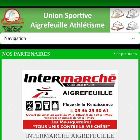
Panneau de gestion des cookies
NOS PARTENAIRES
+ de partenaires
Précedent
Suiv
INTERMARCHE AIGREFEUILLE