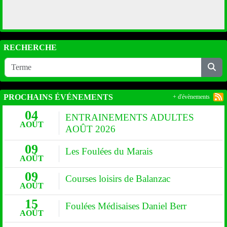
RECHERCHE
PROCHAINS ÉVÉNEMENTS
+ d'évènements
04
ENTRAINEMENTS ADULTES
AOÛT
AOÛT 2026
09
Les Foulées du Marais
AOÛT
09
Courses loisirs de Balanzac
AOÛT
15
Foulées Médisaises Daniel Berr
AOÛT