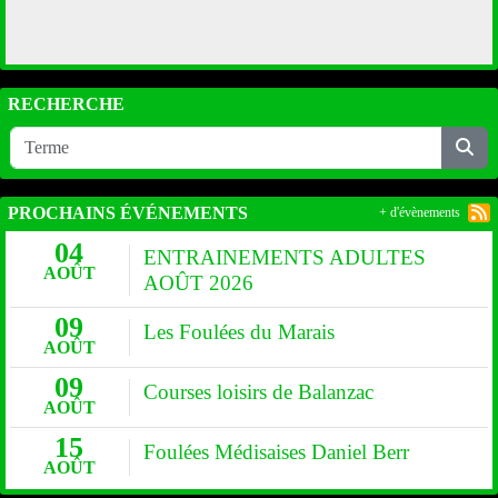
RECHERCHE
PROCHAINS ÉVÉNEMENTS
+ d'évènements
04
ENTRAINEMENTS ADULTES
AOÛT
AOÛT 2026
09
Les Foulées du Marais
AOÛT
09
Courses loisirs de Balanzac
AOÛT
15
Foulées Médisaises Daniel Berr
AOÛT