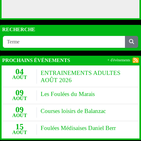
RECHERCHE
PROCHAINS ÉVÉNEMENTS
+ d'évènements
04
ENTRAINEMENTS ADULTES
AOÛT
AOÛT 2026
09
Les Foulées du Marais
AOÛT
09
Courses loisirs de Balanzac
AOÛT
15
Foulées Médisaises Daniel Berr
AOÛT