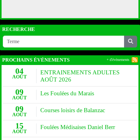
RECHERCHE
PROCHAINS ÉVÉNEMENTS
+ d'évènements
04
ENTRAINEMENTS ADULTES
AOÛT
AOÛT 2026
09
Les Foulées du Marais
AOÛT
09
Courses loisirs de Balanzac
AOÛT
15
Foulées Médisaises Daniel Berr
AOÛT