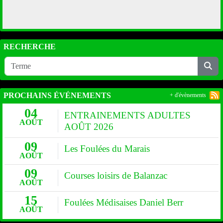
RECHERCHE
PROCHAINS ÉVÉNEMENTS
+ d'évènements
04
ENTRAINEMENTS ADULTES
AOÛT
AOÛT 2026
09
Les Foulées du Marais
AOÛT
09
Courses loisirs de Balanzac
AOÛT
15
Foulées Médisaises Daniel Berr
AOÛT