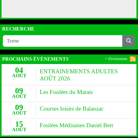
RECHERCHE
PROCHAINS ÉVÉNEMENTS
+ d'évènements
04
ENTRAINEMENTS ADULTES
AOÛT
AOÛT 2026
09
Les Foulées du Marais
AOÛT
09
Courses loisirs de Balanzac
AOÛT
15
Foulées Médisaises Daniel Berr
AOÛT