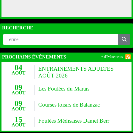
RECHERCHE
PROCHAINS ÉVÉNEMENTS
+ d'évènements
04
ENTRAINEMENTS ADULTES
AOÛT
AOÛT 2026
09
Les Foulées du Marais
AOÛT
09
Courses loisirs de Balanzac
AOÛT
15
Foulées Médisaises Daniel Berr
AOÛT