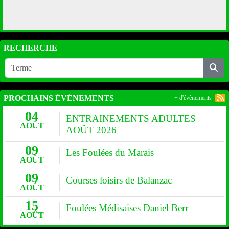
RECHERCHE
PROCHAINS ÉVÉNEMENTS
+ d'évènements
04
ENTRAINEMENTS ADULTES
AOÛT
AOÛT 2026
09
Les Foulées du Marais
AOÛT
09
Courses loisirs de Balanzac
AOÛT
15
Foulées Médisaises Daniel Berr
AOÛT