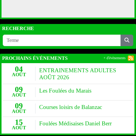
RECHERCHE
PROCHAINS ÉVÉNEMENTS
+ d'évènements
04
ENTRAINEMENTS ADULTES
AOÛT
AOÛT 2026
09
Les Foulées du Marais
AOÛT
09
Courses loisirs de Balanzac
AOÛT
15
Foulées Médisaises Daniel Berr
AOÛT