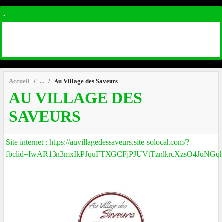
.
Accueil
Au Village des Saveurs
AU VILLAGE DES
SAVEURS
Site internet : https://auvillagedessaveurs.site-solocal.com/?
fbclid=IwAR13n3mxIkPJquFTXGCFjPJUVtTznlkrcXzsO4JuN