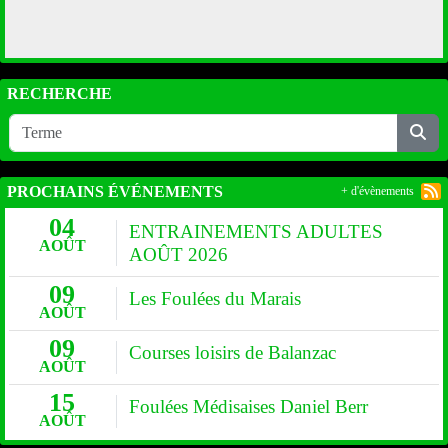
RECHERCHE
PROCHAINS ÉVÉNEMENTS
+ d'évènements
04
ENTRAINEMENTS ADULTES
AOÛT
AOÛT 2026
09
Les Foulées du Marais
AOÛT
09
Courses loisirs de Balanzac
AOÛT
15
Foulées Médisaises Daniel Berr
AOÛT