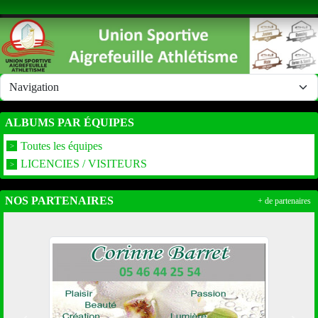
Panneau de gestion des cookies
ALBUMS PAR ÉQUIPES
Toutes les équipes
LICENCIES / VISITEURS
NOS PARTENAIRES
+ de partenaires