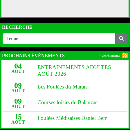
RECHERCHE
PROCHAINS ÉVÉNEMENTS
+ d'évènements
04
ENTRAINEMENTS ADULTES
AOÛT
AOÛT 2026
09
Les Foulées du Marais
AOÛT
09
Courses loisirs de Balanzac
AOÛT
15
Foulées Médisaises Daniel Berr
AOÛT