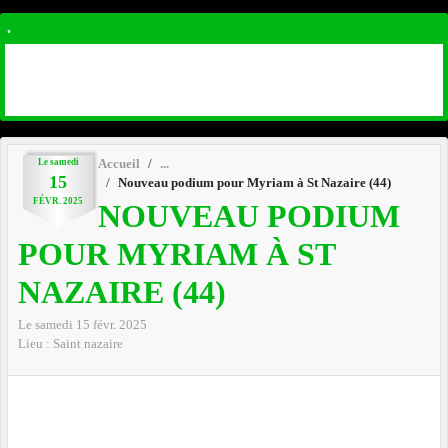
.
Le
samedi
Accueil
15
Nouveau podium pour Myriam à St Nazaire (44)
FÉVR.
2025
NOUVEAU PODIUM
POUR MYRIAM À ST
NAZAIRE (44)
Le
samedi
15
févr.
2025
Lieu :
Saint nazaire