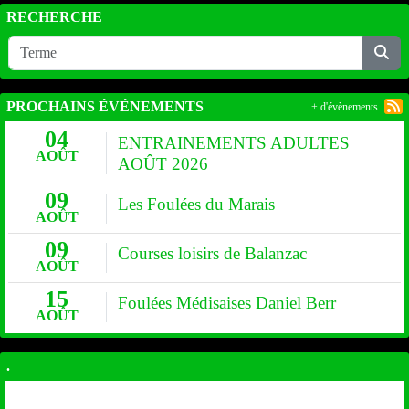
RECHERCHE
PROCHAINS ÉVÉNEMENTS
+ d'évènements
04
ENTRAINEMENTS ADULTES
AOÛT
AOÛT 2026
09
Les Foulées du Marais
AOÛT
09
Courses loisirs de Balanzac
AOÛT
15
Foulées Médisaises Daniel Berr
AOÛT
.