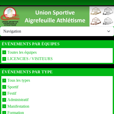
Panneau de gestion des cookies
ÉVÉNEMENTS PAR ÉQUIPES
Toutes les équipes
LICENCIES / VISITEURS
ÉVÉNEMENTS PAR TYPE
Tous les types
Sportif
Festif
Administratif
Manifestation
Formation