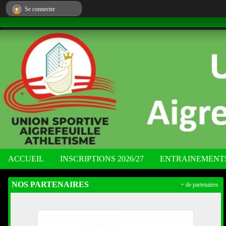
Panneau de gestion des cookies
Se connecter
ACCUEIL
INSCRIPTIONS 2026/27
ENTRAINEMENT
NOS PARTENAIRES
+ de partenaires