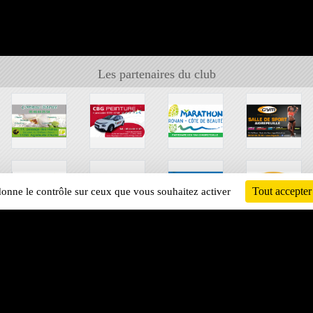
Les partenaires du club
Tout accepter
 donne le contrôle sur ceux que vous souhaitez activer