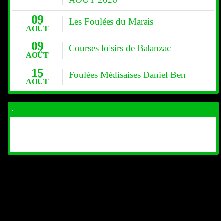
09
Les Foulées du Marais
AOÛT
09
Courses loisirs de Balanzac
AOÛT
15
Foulées Médisaises Daniel Berr
AOÛT
.