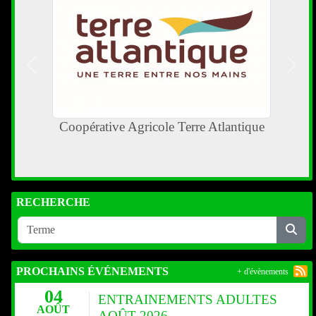
Précedent
Suiva
LE SULKY
RECHERCHE
PROCHAINS ÉVÉNEMENTS
+ d'évènements
04
ENTRAINEMENTS ADULTES
AOÛT
AOÛT 2026