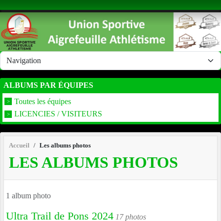
Panneau de gestion des cookies
ALBUMS PAR ÉQUIPES
Toutes les équipes
LICENCIES / VISITEURS
Accueil
Les albums photos
LES ALBUMS PHOTOS
1 album photo
Ultra Trail de Pons 2024
17 photos